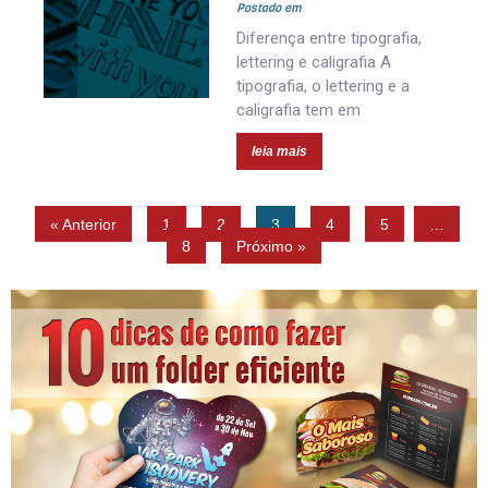
Postado em
Diferença entre tipografia,
lettering e caligrafia A
tipografia, o lettering e a
caligrafia tem em
leia mais
« Anterior
1
2
3
4
5
…
8
Próximo »