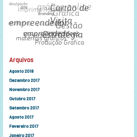
divulgação
gráfica online
Imprima Rápido
Cartão de
arte
Gráfica
Branding
empreendedor
marketing
Visita
publicidade
Gestão
Vendas
empreendedores
propaganda
Estratégia
materiais gráficos
Produção Gráfica
Arquivos
Agosto 2018
Dezembro 2017
Novembro 2017
Outubro 2017
Setembro 2017
Agosto 2017
Fevereiro 2017
Janeiro 2017