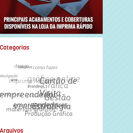
Categorias
design
como fazer
divulgação
adesivos
Imprima Rápido
gráfica online
arte
marketing
Gráfica
Cartão de
empreendedor
publicidade
Branding
Vendas
Visita
Gestão
materiais gráficos
propaganda
empreendedores
Estratégia
Produção Gráfica
Arquivos