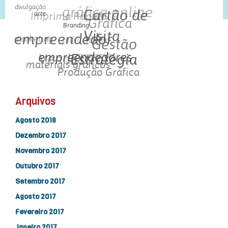
divulgação
gráfica online
Imprima Rápido
Cartão de
arte
Gráfica
Branding
empreendedor
Visita
marketing
publicidade
Gestão
Vendas
empreendedores
propaganda
Estratégia
materiais gráficos
Produção Gráfica
Arquivos
Agosto 2018
Dezembro 2017
Novembro 2017
Outubro 2017
Setembro 2017
Agosto 2017
Fevereiro 2017
Janeiro 2017