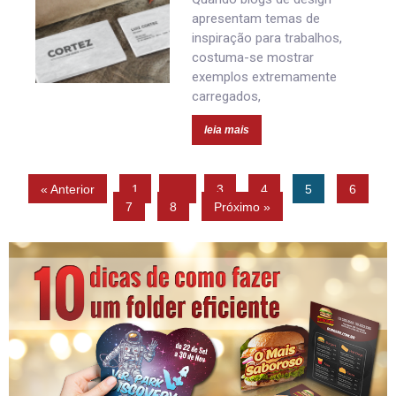
apresentam temas de
inspiração para trabalhos,
costuma-se mostrar
exemplos extremamente
carregados,
leia mais
« Anterior
1
…
3
4
5
6
7
8
Próximo »