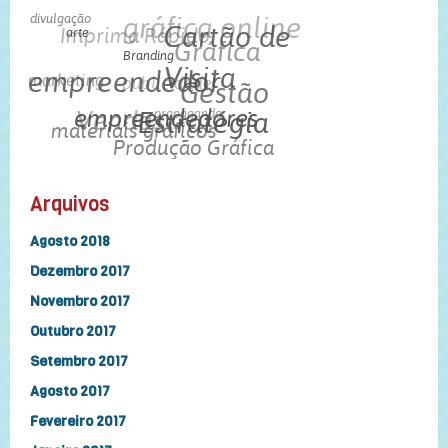
divulgação
gráfica online
Imprima Rápido
Cartão de
arte
Gráfica
Branding
marketing
empreendedor
publicidade
Visita
Gestão
Vendas
empreendedores
propaganda
Estratégia
materiais gráficos
Produção Gráfica
Arquivos
Agosto 2018
Dezembro 2017
Novembro 2017
Outubro 2017
Setembro 2017
Agosto 2017
Fevereiro 2017