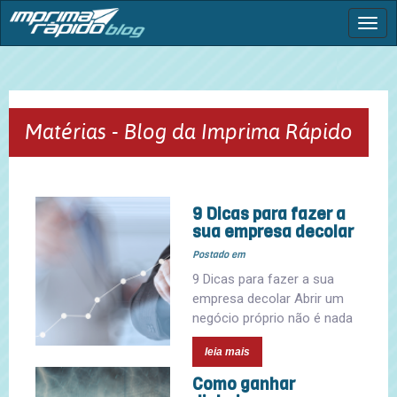
Togg
navi
Matérias - Blog da Imprima Rápido
9 Dicas para fazer a
sua empresa decolar
Postado em
9 Dicas para fazer a sua
empresa decolar Abrir um
negócio próprio não é nada
leia mais
Como ganhar