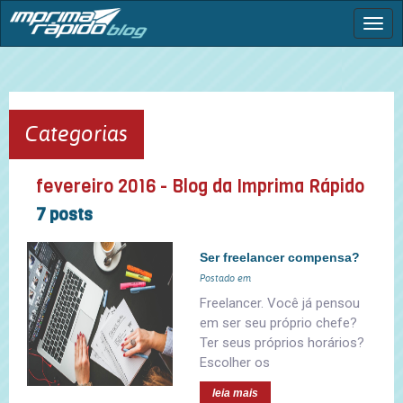
Togg
navi
Categorias
fevereiro 2016 - Blog da Imprima Rápido
7 posts
Ser freelancer compensa?
Postado em
Freelancer. Você já pensou
em ser seu próprio chefe?
Ter seus próprios horários?
Escolher os
leia mais